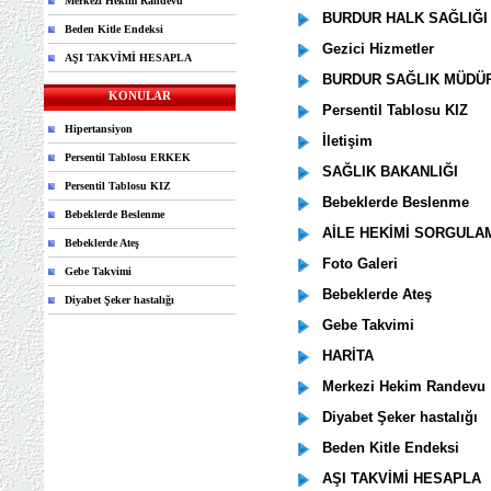
Merkezi Hekim Randevu
BURDUR HALK SAĞLIĞI
Beden Kitle Endeksi
Gezici Hizmetler
AŞI TAKVİMİ HESAPLA
BURDUR SAĞLIK MÜDÜ
KONULAR
Persentil Tablosu KIZ
Hipertansiyon
İletişim
Persentil Tablosu ERKEK
SAĞLIK BAKANLIĞI
Persentil Tablosu KIZ
Bebeklerde Beslenme
Bebeklerde Beslenme
AİLE HEKİMİ SORGULA
Bebeklerde Ateş
Foto Galeri
Gebe Takvimi
Bebeklerde Ateş
Diyabet Şeker hastalığı
Gebe Takvimi
HARİTA
Merkezi Hekim Randevu
Diyabet Şeker hastalığı
Beden Kitle Endeksi
AŞI TAKVİMİ HESAPLA