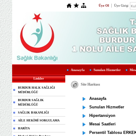
Üye Ol
Üye Girişi
Anasayfa
Sunulan Hizmetler
Mesa
Linkler
Site Haritası
BURDUR HALK SAĞLIĞI
MÜDÜRLÜĞÜ
Anasayfa
BURDUR SAĞLIK
MÜDÜRLÜĞÜ
Sunulan Hizmetler
SAĞLIK BAKANLIĞI
Hipertansiyon
AİLE HEKİMİ SORGULAMA
Mesai Saatleri
HARİTA
Persentil Tablosu ERKE